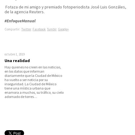
Fotaza de mi amigo y premiado fotoperiodista José Luis Gonzáles,
de la agencia Reuters.
#EnfoqueManual
Compartir:
Twitter
Facebook
Tumblr
Google+
octubre 1, 2019
Una realidad
Hay quienes no creen en las noticias,
en los datos que informan
diariamente que la Ciudad de México
ha vuelto a ser noticia por su
inseguridad. La Ciudad de México
tiene una mística urbana que
enamora a muchos, su tráfico, su cielo
adornado de torres…