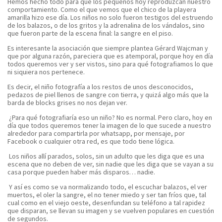
Hemos hecho todo para que los pequeños hoy reproduzcan nuestro
comportamiento. Como el que vemos que el chico de la playera
amarilla hizo ese día. Los niños no solo fueron testigos del estruendo
de los balazos, o de los gritos y la adrenalina de los vándalos, sino
que fueron parte de la escena final: la sangre en el piso.
Es interesante la asociación que siempre plantea Gérard Wajcman y
que por alguna razón, pareciera que es atemporal, porque hoy en día
todos queremos ver y ser vistos, sino para qué fotografiamos lo que
ni siquiera nos pertenece.
Es decir, el niño fotografía a los restos de unos desconocidos,
pedazos de piel llenos de sangre con tierra, y quizá algo más que la
barda de blocks grises no nos dejan ver.
¿Para qué fotografiaría eso un niño? No es normal. Pero claro, hoy en
día que todos queremos tener la imagen de lo que sucede a nuestro
alrededor para compartirla por whatsapp, por mensaje, por
Facebook o cualquier otra red, es que todo tiene lógica.
Los niños allí parados, solos, sin un adulto que les diga que es una
escena que no deben de ver, sin nadie que les diga que se vayan a su
casa porque pueden haber más disparos… nadie.
Y así es como se va normalizando todo, el escuchar balazos, el ver
muertos, el oler la sangre, el no tener miedo y ser tan fríos que, tal
cual como en el viejo oeste, desenfundan su teléfono a tal rapidez
que disparan, se llevan su imagen y se vuelven populares en cuestión
de segundos.